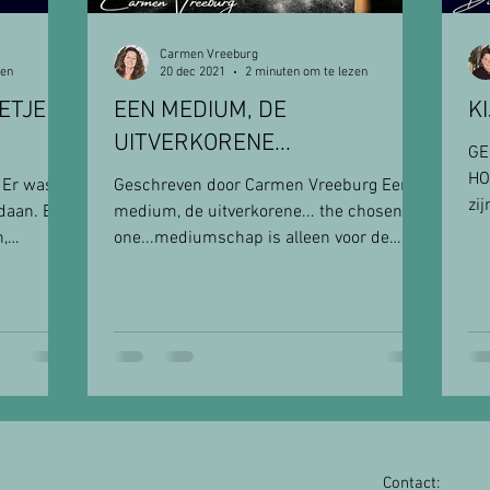
Carmen Vreeburg
zen
20 dec 2021
2 minuten om te lezen
ETJE
EEN MEDIUM, DE
K
UITVERKORENE...
GE
HO
 Er was
Geschreven door Carmen Vreeburg Een
zi
ndaan. Een
medium, de uitverkorene... the chosen
Dez
,
one...mediumschap is alleen voor de
bijzondere mensen...
Contact: