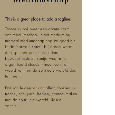
Mediumschap
This is a great place to add a tagline.
Trance is ook weer een aparte vorm
van mediumschap. Is het medium bij
mentaal mediumschap nog zo goed als
in de 'normale staat', bij trance wordt
echt gezocht naar een andere
bewustzijnsstaat. Eentje waarin het
eigen hoofd steeds minder aan het
woord komt en de spirituele wereld des
te meer!
Dat kan leiden tot van alles: spreken in
trance, schrijven, healen, contact maken
met de spirituele wereld. Rosita
vertelt....