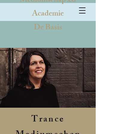
Mediumschap xxl
Academie
De Basis
Trance