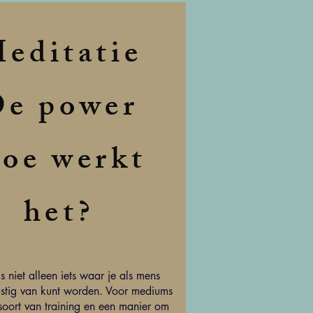
editatie
e power
oe werkt
het?
s niet alleen iets waar je als mens
ustig van kunt worden. Voor mediums
 soort van training en een manier om