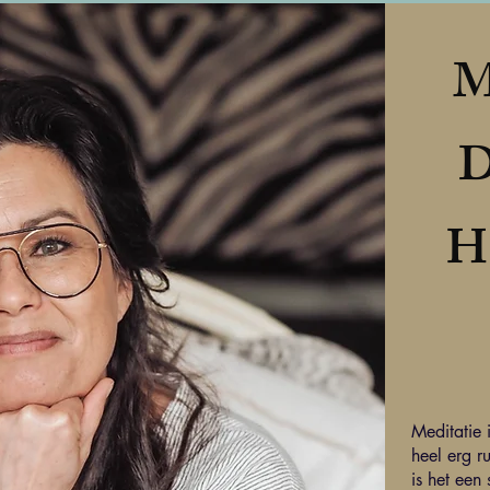
M
D
H
Meditatie i
heel erg r
is het een