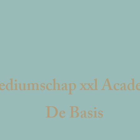
diumschap xxl Acad
De Basis