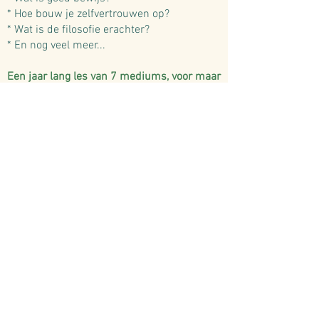
* Hoe bouw je zelfvertrouwen op?
* Wat is de filosofie erachter?
* En nog veel meer...
Een jaar lang les van 7 mediums, voor maar
350 euro!
Start 26 januari/
23 februari/ 23 Maart /
27 April / 25 mei / 29 Juni/ 28
September/ 26 Oktober/
23 November/ 28 December van
10.00 tot
13.00 uur
Klinkt dit goed? Dan ben je Klaar voor de
Start!
Ja, ik wil dit!