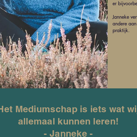
er bijvoorb
Janneke vert
andere aan
praktijk.
Het Mediumschap is iets wat wi
allemaal kunnen leren!
- Janneke -