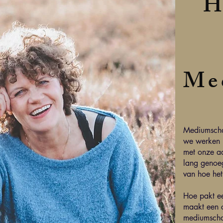
H
Me
Mediumschap
we werken m
met onze a
lang genoeg
van hoe het
Hoe pakt e
maakt een c
mediumscha