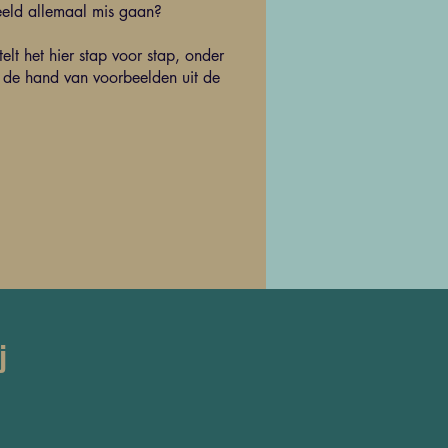
eeld allemaal mis gaan?
elt het hier stap voor stap, onder
 de hand van voorbeelden uit de
j