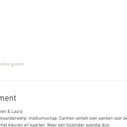
ndere gasten
ement
men & Laura
ksonderwerp: mediumschap. Carmen vertelt over werken voor de za
t met kleuren en kaarten. Weer een bijzonder avondje dus.