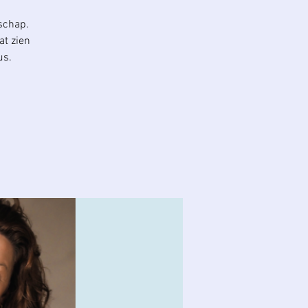
schap.
at zien
us.