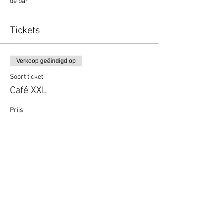
de bar. 
Tickets
Verkoop geëindigd op
Soort ticket
Café XXL
Prijs
€ 0,00
Deel dit evenement