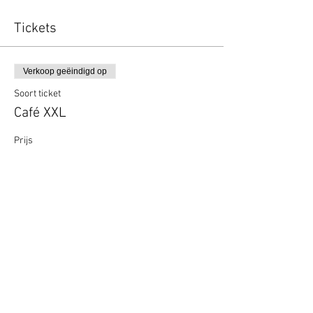
Tickets
Verkoop geëindigd op
Soort ticket
Café XXL
Prijs
€ 0,00
Deel dit evenement
Algemene Voorwaarden