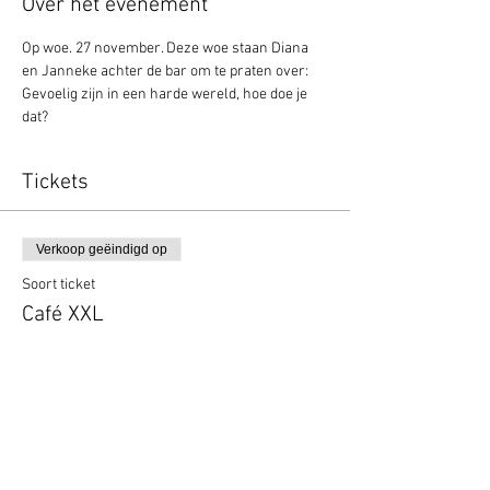
Over het evenement
Op woe. 27 november. Deze woe staan Diana 
en Janneke achter de bar om te praten over: 
Gevoelig zijn in een harde wereld, hoe doe je 
dat?
Tickets
Verkoop geëindigd op
Soort ticket
Café XXL
Prijs
€ 0,00
Deel dit evenement