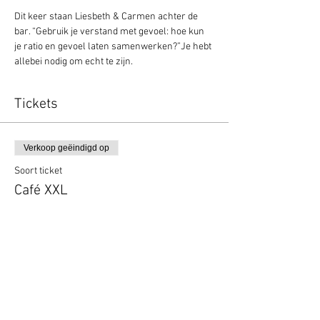
Dit keer staan Liesbeth & Carmen achter de 
bar. “Gebruik je verstand met gevoel: hoe kun 
je ratio en gevoel laten samenwerken?”Je hebt 
allebei nodig om echt te zijn.
Tickets
Verkoop geëindigd op
Soort ticket
Café XXL
Prijs
€ 0,00
Deel dit evenement